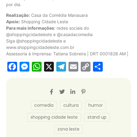
por dia.
Realização:
Casa da Comédia Manauara
Apoio:
Shopping Cidade Leste
Para mais informações
: redes sociais do
@shoppingcidadeleste e @casadacomedia
Siga @shoppingcidadeleste e
www.shoppingcidadeleste.com.br
Assessoria à Imprensa: Tatiana Sobreira | DRT 0001828 AM |
Facebook
Messenger
WhatsApp
X
Telegram
Email
Copy
Share
Link
comedia
cultura
humor
shopping cidade leste
stand up
zona leste