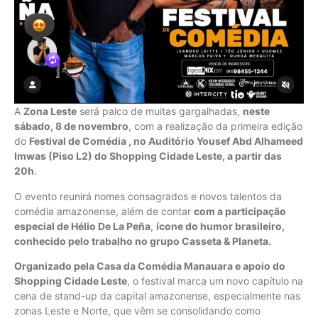
A
Zona Leste
será palco de muitas gargalhadas,
neste
sábado, 8 de novembro
, com a realização da primeira edição
do
Festival de Comédia , no Auditório Yousef Abd Alhameed
Imwas (Piso L2) do Shopping Cidade Leste, a partir das
20h
.
O evento reunirá nomes consagrados e novos talentos da
comédia amazonense, além de contar
com a participação
especial de Hélio De La Peña
,
ícone do humor brasileiro,
conhecido pelo trabalho no grupo Casseta & Planeta.
Organizado pela Casa da Comédia Manauara e apoio do
Shopping Cidade Leste
, o festival marca um novo capítulo na
cena de stand-up da capital amazonense, especialmente nas
zonas Leste e Norte, que vêm se consolidando como